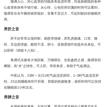
徵调入心，对心血管的功能具有促进作用，对血脉瘀阻的各种
心血管疾病有不错疗效。从心经、心包经所归属的时间可以看到，
徵调音乐在午睡前收听较好，音量不宜过大，可起到较好的催眠作
用。
养肝之音
肝不好常常出现抑郁、易怒等情绪，而乳房胀痛、口苦、痛
经、舌边部溃疡、眼部干涩、胆小、容易受惊吓则是外在表征。可
以听听《胡笳十八拍》。
角调式乐曲有大地回春、万物萌生、生机盎然之感，曲调亲切
爽朗，有“木”之特性，可入肝。常听角音，有助于气血调达。
中医认为，23时～次日1时气血流至胆经，1~3时气血流至肝
经。23点前睡眠有利于肝脏、胆脏的机能恢复，收听时间可以安排
在睡眠前1小时左右。
养脾之音
长期的暴饮暴食、五味过重、思虑过度等都会让脾胃产生不