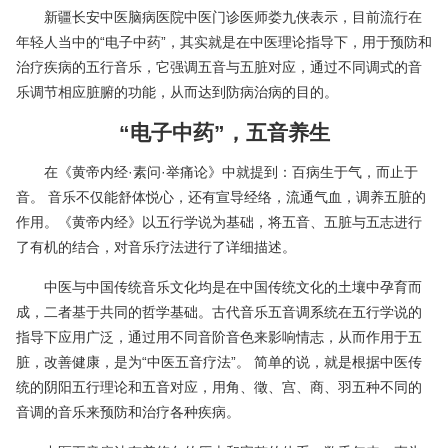
新疆长安中医脑病医院中医门诊医师娄九侠表示，目前流行在
年轻人当中的“电子中药”，其实就是在中医理论指导下，用于预防和
治疗疾病的五行音乐，它强调五音与五脏对应，通过不同调式的音
乐调节相应脏腑的功能，从而达到防病治病的目的。
“电子中药”，五音养生
在《黄帝内经·素问·举痛论》中就提到：百病生于气，而止于
音。 音乐不仅能舒体悦心，还有宣导经络，流通气血，调养五脏的
作用。《黄帝内经》以五行学说为基础，将五音、五脏与五志进行
了有机的结合，对音乐疗法进行了详细描述。
中医与中国传统音乐文化均是在中国传统文化的土壤中孕育而
成，二者基于共同的哲学基础。古代音乐五音调系统在五行学说的
指导下应用广泛，通过用不同音阶音色来影响情志，从而作用于五
脏，改善健康，是为“中医五音疗法”。 简单的说，就是根据中医传
统的阴阳五行理论和五音对应，用角、徵、宫、商、羽五种不同的
音调的音乐来预防和治疗各种疾病。