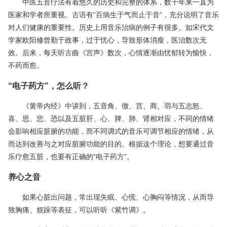
中医五音疗法有着悠久的历史和完整的体系，数千年来一直为
医家和学者所重视。古语有“百病生于气而止于音”，充分说明了音乐
对人们健康的重要性。历史上用音乐治病的例子有很多。如宋代文
学家欧阳修曾勤于政事，过于忧心，导致形体消瘦，医治数次无
效。后来，每天听古曲《宫声》数次，心情逐渐由忧郁转为愉快，
不药而愈。
“电子药方”，怎么听？
《黄帝内经》中讲到，五音角、徵、宫、商、羽与五志怒、
喜、思、悲、恐以及五脏肝、心、脾、肺、肾相对应，不同的情绪
会影响相应脏腑的功能，而不同调式的音乐可调节相应的情绪，从
而达到改善与之对应脏腑功能的目的。根据这个理论，想要通过音
乐疗愈五脏，也要有正确的“电子药方”。
养心之音
如果心脏出问题，常出现失眠、心慌、心胸闷等情况，从而导
致胸痛、烦躁等表征，可以听听《紫竹调》。