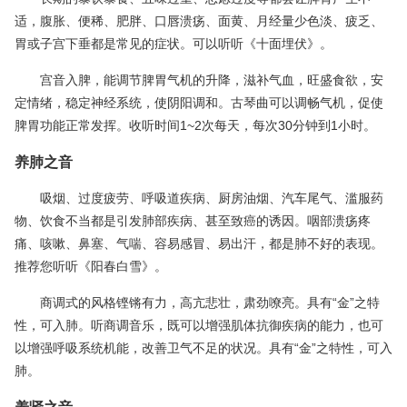
适，腹胀、便稀、肥胖、口唇溃疡、面黄、月经量少色淡、疲乏、
胃或子宫下垂都是常见的症状。可以听听《十面埋伏》。
宫音入脾，能调节脾胃气机的升降，滋补气血，旺盛食欲，安
定情绪，稳定神经系统，使阴阳调和。古琴曲可以调畅气机，促使
脾胃功能正常发挥。收听时间1~2次每天，每次30分钟到1小时。
养肺之音
吸烟、过度疲劳、呼吸道疾病、厨房油烟、汽车尾气、滥服药
物、饮食不当都是引发肺部疾病、甚至致癌的诱因。咽部溃疡疼
痛、咳嗽、鼻塞、气喘、容易感冒、易出汗，都是肺不好的表现。
推荐您听听《阳春白雪》。
商调式的风格铿锵有力，高亢悲壮，肃劲嘹亮。具有“金”之特
性，可入肺。听商调音乐，既可以增强肌体抗御疾病的能力，也可
以增强呼吸系统机能，改善卫气不足的状况。具有“金”之特性，可入
肺。
养肾之音