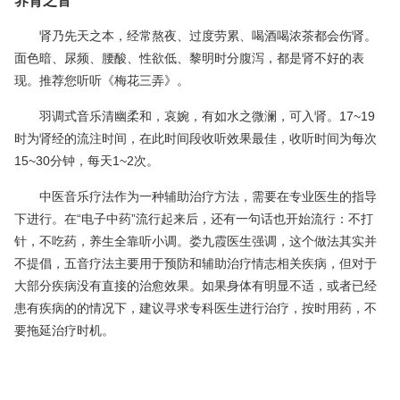
肾乃先天之本，经常熬夜、过度劳累、喝酒喝浓茶都会伤肾。
面色暗、尿频、腰酸、性欲低、黎明时分腹泻，都是肾不好的表
现。推荐您听听《梅花三弄》。
羽调式音乐清幽柔和，哀婉，有如水之微澜，可入肾。17~19
时为肾经的流注时间，在此时间段收听效果最佳，收听时间为每次
15~30分钟，每天1~2次。
中医音乐疗法作为一种辅助治疗方法，需要在专业医生的指导
下进行。在“电子中药”流行起来后，还有一句话也开始流行：不打
针，不吃药，养生全靠听小调。娄九霞医生强调，这个做法其实并
不提倡，五音疗法主要用于预防和辅助治疗情志相关疾病，但对于
大部分疾病没有直接的治愈效果。如果身体有明显不适，或者已经
患有疾病的的情况下，建议寻求专科医生进行治疗，按时用药，不
要拖延治疗时机。