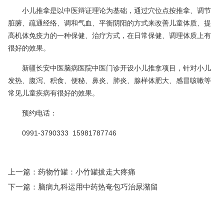
小儿推拿是以中医辩证理论为基础，通过穴位点按推拿、调节
脏腑、疏通经络、调和气血、平衡阴阳的方式来改善儿童体质、提
高机体免疫力的一种保健、治疗方式，在日常保健、调理体质上有
很好的效果。
新疆长安中医脑病医院中医门诊开设小儿推拿项目，针对小儿
发热、腹泻、积食、便秘、鼻炎、肺炎、腺样体肥大、感冒咳嗽等
常见儿童疾病有很好的效果。
预约电话：
0991-3790333 15981787746
上一篇：
药物竹罐：小竹罐拔走大疼痛
下一篇：
脑病九科运用中药热奄包巧治尿潴留