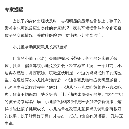
专家提醒
当孩子的身体出现状况时，会很明显的显示在舌苔上，孩子的
舌苔变化可以反应出身体的健康情况，家长可根据舌苔的变化观察
孩子的身体情况，并前往医院进行专业的小儿推拿治疗。
小儿推拿助截瘫患儿长高3厘米
四岁的小迪（化名）脊髓肿瘤术后截瘫，长期的卧床缺乏锻
炼，挑食、偏食导致小迪免疫力低下经常感冒生病。一个月前，小
迪再次感冒，鼻塞流涕、咳嗽症状明显，小迪的妈妈找到了孔涛医
生，在经过两次小儿推拿治疗后，小迪鼻塞及咳嗽症状明显减轻，
孔涛医生在治疗过程中了解到，小迪从小不喜欢吃蔬菜也不喜欢吃
肉，饮食不均衡加上缺乏锻炼，让小迪的体质特别的差。“这个年纪
的孩子特别容易生病，小迪情况比较特殊更应该加强饮食健康，这
样才能让孩子健康成长，小儿推拿在改善儿童脾胃失调现象有很好
的效果，孩子脾胃好了胃口才会好，抵抗力也会有所增强。”孔涛医
生说。