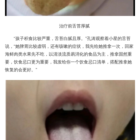
治疗前舌苔厚腻
“孩子积食比较严重，舌苔白腻且厚。”孔涛观察着小星的舌苔
说，“她脾胃比较虚弱，还有咳嗽的症状，我先给她推拿一次，回家
海鲜肉类水果先不吃，以清淡流质易消化的食品为主，推拿固然重
要，饮食忌口更为重要，我发给你一个饮食忌口清单，搭配推拿她
恢复的会更好。”