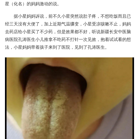
星（化名）的妈妈激动的说。
据小星妈妈诉说，前不久小星突然说肚子疼，不想吃饭而且已
经三天没有大便了，加上近期气温骤变，小星受凉咳嗽不止，妈妈
去药店给小星买了不少药，但是效果都不好，听说新疆长安中医脑
病医院孔涛医生小儿推拿不吃药不打针一次见效，抱着试试看的想
法，小星妈妈带着孩子来到了医院，见到了孔涛医生。