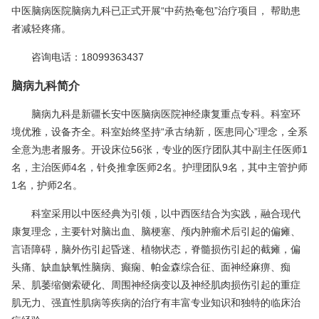
中医脑病医院脑病九科已正式开展“中药热奄包”治疗项目， 帮助患
者减轻疼痛。
咨询电话：18099363437
脑病九科简介
脑病九科是新疆长安中医脑病医院神经康复重点专科。科室环
境优雅，设备齐全。科室始终坚持“承古纳新，医患同心”理念，全系
全意为患者服务。开设床位56张，专业的医疗团队其中副主任医师1
名，主治医师4名，针灸推拿医师2名。护理团队9名，其中主管护师
1名，护师2名。
科室采用以中医经典为引领，以中西医结合为实践，融合现代
康复理念，主要针对脑出血、脑梗塞、颅内肿瘤术后引起的偏瘫、
言语障碍，脑外伤引起昏迷、植物状态，脊髓损伤引起的截瘫，偏
头痛、缺血缺氧性脑病、癫痫、帕金森综合征、面神经麻痹、痴
呆、肌萎缩侧索硬化、周围神经病变以及神经肌肉损伤引起的重症
肌无力、强直性肌病等疾病的治疗有丰富专业知识和独特的临床治