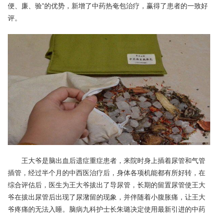
便、廉、验”的优势，新增了中药热奄包治疗，赢得了患者的一致好
评。
王大爷是脑出血后遗症重症患者，来院时身上插着尿管和气管
插管，经过半个月的中西医治疗后，身体各项机能都有所好转，在
综合评估后，医生为王大爷拔出了导尿管，长期的留置尿管使王大
爷在拔出尿管后出现了尿潴留的现象，并伴随着小腹胀痛，让王大
爷疼痛的无法入睡。脑病九科护士长朱璐决定使用最新引进的中药