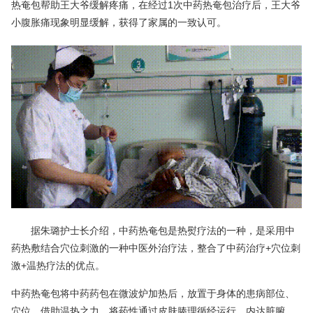
热奄包帮助王大爷缓解疼痛，在经过1次中药热奄包治疗后，王大爷
小腹胀痛现象明显缓解，获得了家属的一致认可。
据朱璐护士长介绍，中药热奄包是热熨疗法的一种，是采用中
药热敷结合穴位刺激的一种中医外治疗法，整合了中药治疗+穴位刺
激+温热疗法的优点。
中药热奄包将中药药包在微波炉加热后，放置于身体的患病部位、
穴位，借助温热之力，将药性通过皮肤腠理循经运行，内达脏腑，