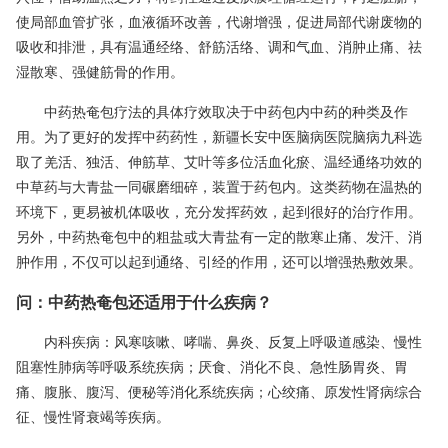
使局部血管扩张，血液循环改善，代谢增强，促进局部代谢废物的
吸收和排泄，具有温通经络、舒筋活络、调和气血、消肿止痛、祛
湿散寒、强健筋骨的作用。
中药热奄包疗法的具体疗效取决于中药包内中药的种类及作
用。为了更好的发挥中药药性，新疆长安中医脑病医院脑病九科选
取了羌活、独活、伸筋草、艾叶等多位活血化瘀、温经通络功效的
中草药与大青盐一同碾磨细碎，装置于药包内。这类药物在温热的
环境下，更易被机体吸收，充分发挥药效，起到很好的治疗作用。
另外，中药热奄包中的粗盐或大青盐有一定的散寒止痛、发汗、消
肿作用，不仅可以起到通络、引经的作用，还可以增强热敷效果。
问：中药热奄包还适用于什么疾病？
内科疾病：风寒咳嗽、哮喘、鼻炎、反复上呼吸道感染、慢性
阻塞性肺病等呼吸系统疾病；厌食、消化不良、急性肠胃炎、胃
痛、腹胀、腹泻、便秘等消化系统疾病；心绞痛、原发性肾病综合
征、慢性肾衰竭等疾病。