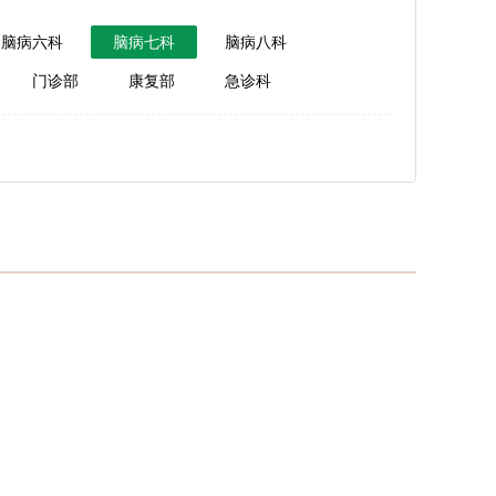
脑病六科
脑病七科
脑病八科
门诊部
康复部
急诊科