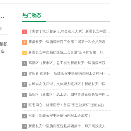
开展残疾人诊断筛查、残疾人（亲属）家庭康复指导及基层康复协调员培训活动
热门动态
部
【寓智于棋乐趣浓 以牌会友乐无穷】新疆长安中医脑病医院工会开展医患棋牌
1
新疆长安中医脑病医院工会第二届第一次会员代表大会顺利召开
2
组织
脑病
新疆长安中医脑病医院工会开展“金马护安康・灯谜闹元宵”主题活动
3
高新区（新市区）总工会为新疆长安中医脑病医院“宋虎杰创新工作室”、“模
4
贺新春 送关怀丨新疆长安中医脑病医院工会慰问一线员工
5
以球会友促和谐，文体聚力暖社区丨新疆长安中医脑病医院举办“友谊杯”乒乓
6
高新区（新市区）总工会、妇联走进新疆长安中医脑病医院开展“抗疫先锋 快
7
医患同心，健康同行！首届“医患健康杯”运动会拉开帷幕
8
祝贺！新疆长安中医脑病医院工会成立！
9
新疆长安中医脑病医院赴兵团第十二师开展残疾人诊断筛查、残疾人（亲属）家
10