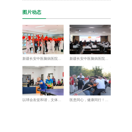
图片动态
新疆长安中医脑病医院工会开展“金马护安康・灯谜闹元宵”主题活动
新疆长安中医脑病医院工会召开第二届第二次会员代表大会
以球会友促和谐，文体聚力暖社区丨新疆长安中医脑病医院举办“友谊杯”乒乓
医患同心，健康同行！首届“医患健康杯”运动会拉开帷幕