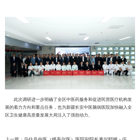
此次调研进一步明确了全区中医药服务和促进民营医疗机构发
展的着力方向和重点任务，也为新疆长安中医脑病医院加快融入全
区卫生健康高质量发展大局注入了强劲动力。
上一篇：
乌什县中医（维吾尔医）医院副院长麦尔耶姆・伍斯曼一行到新疆长安中医脑病医院参观交流