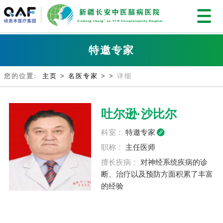
特邀专家
您的位置:
主页
>
名医专家
>
>
详细
吐尔逊·沙比尔
科室：
特邀专家
职称：
主任医师
擅长疾病：
对神经系统疾病的诊
断、治疗以及预防方面积累了丰富
的经验