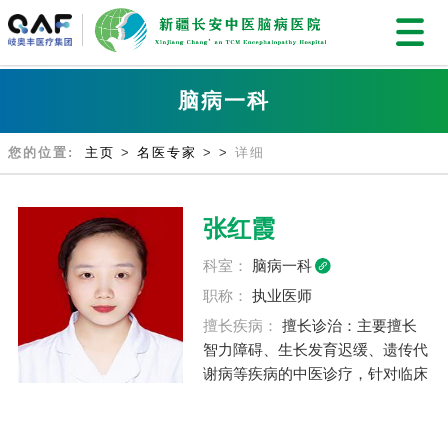
脑病一科
您的位置:
主页
>
名医专家
>
>
详细
张红霞
科室：
脑病一科
职称：
执业医师
擅长疾病：
擅长诊治：主要擅长
智力障碍、生长发育迟缓、遗传代
谢病等疾病的中医诊疗，针对临床
中智力障碍患者有独特治疗管理措
施，建立“三度四法五融合”体系
图，尤其针对儿童生长发育迟缓筛