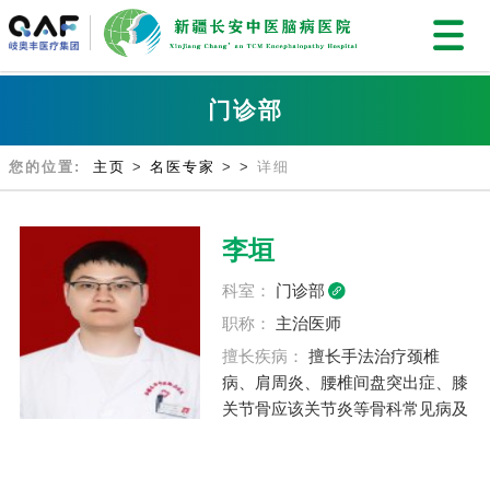
门诊部
您的位置:
主页
>
名医专家
>
>
详细
李垣
科室：
门诊部
职称：
主治医师
擅长疾病：
擅长手法治疗颈椎
病、肩周炎、腰椎间盘突出症、膝
关节骨应该关节炎等骨科常见病及
小儿发热、感冒、咳嗽、便秘、腹
泻等抵抗力不足所致的儿科常见
病。针灸调理盗汗、失眠、月经不