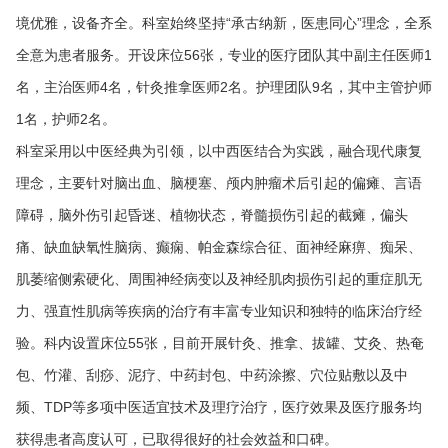
境优雅，设备齐全。科室始终坚持“承古纳新，医患同心”理念，全系
全意为患者服务。开设床位56张，专业的医疗团队其中副主任医师1
名，主治医师4名，针灸推拿医师2名。护理团队9名，其中主管护师
1名，护师2名。
科室采用以中医经典为引领，以中西医结合为实践，融合现代康复
理念，主要针对脑出血、脑梗塞、颅内肿瘤术后引起的偏瘫、言语
障碍，脑外伤引起昏迷、植物状态，脊髓损伤引起的截瘫，偏头
痛、缺血缺氧性脑病、癫痫、帕金森综合征、面神经麻痹、痴呆、
肌萎缩侧索硬化、周围神经病变以及神经肌肉损伤引起的重症肌无
力、强直性肌病等疾病的治疗有丰富专业知识和独特的临床治疗经
验。科内设置床位55张，目前开展针灸、推拿、拔罐、艾灸、热奄
包、竹灌、刮痧、泥疗、中药封包、中药涂擦、穴位贴敷以及中
频、TDP等多项中医适宜技术及理疗治疗，医疗效果及医疗服务均
获得患者高度认可，已取得很好的社会效益和口碑。