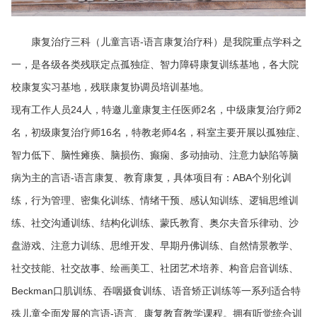
康复治疗三科（儿童言语-语言康复治疗科）是我院重点学科之
一，是各级各类残联定点孤独症、智力障碍康复训练基地，各大院
校康复实习基地，残联康复协调员培训基地。
现有工作人员24人，特邀儿童康复主任医师2名，中级康复治疗师2
名，初级康复治疗师16名，特教老师4名，科室主要开展以孤独症、
智力低下、脑性瘫痪、脑损伤、癫痫、多动抽动、注意力缺陷等脑
病为主的言语-语言康复、教育康复，具体项目有：ABA个别化训
练，行为管理、密集化训练、情绪干预、感认知训练、逻辑思维训
练、社交沟通训练、结构化训练、蒙氏教育、奥尔夫音乐律动、沙
盘游戏、注意力训练、思维开发、早期丹佛训练、自然情景教学、
社交技能、社交故事、绘画美工、社团艺术培养、构音启音训练、
Beckman口肌训练、吞咽摄食训练、语音矫正训练等一系列适合特
殊儿童全面发展的言语-语言、康复教育教学课程。拥有听觉统合训