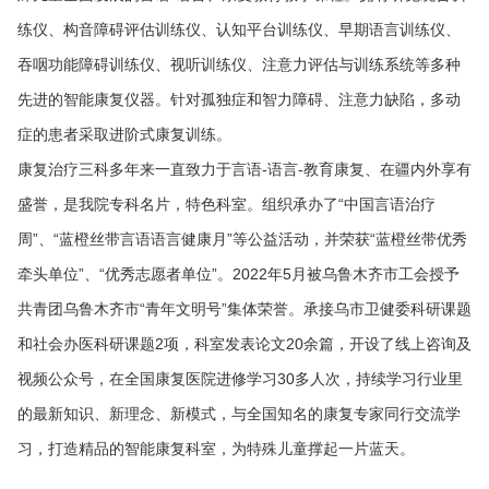
练仪、构音障碍评估训练仪、认知平台训练仪、早期语言训练仪、
吞咽功能障碍训练仪、视听训练仪、注意力评估与训练系统等多种
先进的智能康复仪器。针对孤独症和智力障碍、注意力缺陷，多动
症的患者采取进阶式康复训练。
康复治疗三科多年来一直致力于言语-语言-教育康复、在疆内外享有
盛誉，是我院专科名片，特色科室。组织承办了“中国言语治疗
周”、“蓝橙丝带言语语言健康月”等公益活动，并荣获“蓝橙丝带优秀
牵头单位”、“优秀志愿者单位”。2022年5月被乌鲁木齐市工会授予
共青团乌鲁木齐市“青年文明号”集体荣誉。承接乌市卫健委科研课题
和社会办医科研课题2项，科室发表论文20余篇，开设了线上咨询及
视频公众号，在全国康复医院进修学习30多人次，持续学习行业里
的最新知识、新理念、新模式，与全国知名的康复专家同行交流学
习，打造精品的智能康复科室，为特殊儿童撑起一片蓝天。